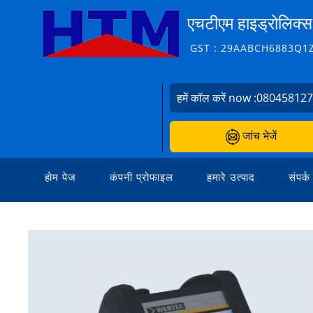
एचटीएम हाइड्रोलिक्स 
GST : 29AABCH6883Q1
हमें कॉल करें now :
08045812
जांच भेजें
होम पेज
कंपनी प्रोफाइल
हमारे उत्पाद
संपर्क