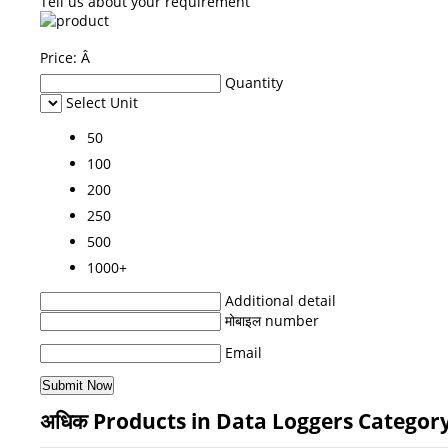
Tell us about your requirement
Price:
Â
Quantity
Select Unit
50
100
200
250
500
1000+
Additional detail
मोबाइल number
Email
अधिक Products in Data Loggers Categor